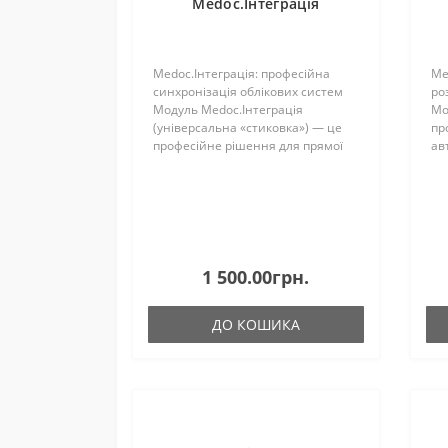
Medoc.Інтеграція
Medoc.Інтеграція: професійна
Me
синхронізація облікових систем
ро
Модуль Medoc.Інтеграція
Мо
(універсальна «стиковка») — це
пр
професійне рішення для прямої
ав
синхронізації вашої облікової
на
системи з програмою M.E.Doc.
ве
Забудьте про ручне
пі
вивантаження XML-фай..
мо
1 500.00грн.
ДО КОШИКА