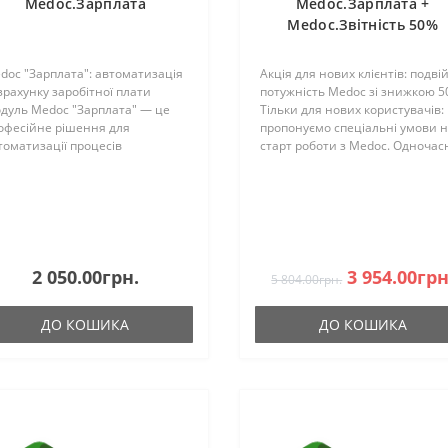
Medoc.Зарплата
Medoc.Зарплата +
Medoc.Звітність 50%
doc "Зарплата": автоматизація
Акція для нових клієнтів: подві
зрахунку заробітної плати
потужність Medoc зі знижкою 
дуль Medoc "Зарплата" — це
Тільки для нових користувачів:
офесійне рішення для
пропонуємо спеціальні умови 
томатизації процесів
старт роботи з Medoc. Одночас
рахування заробітної плати та
замовлення двох
дення кадрового обліку на
найнеобхідніших модулів —
дприємствах. Ключові
"Зарплата" та "Звітність" — дар
жливості модуля ..
вам..
2 050.00грн.
3 954.00грн
5 804.00грн.
ДО КОШИКА
ДО КОШИКА