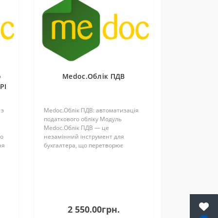
о
Medoc.Облік ПДВ
PI
 з
Medoc.Облік ПДВ: автоматизація
податкового обліку Модуль
Medoc.Облік ПДВ — це
до
незамінний інструмент для
ня
бухгалтера, що перетворює
 з
складні процеси податкового
обліку на прості та контрольовані
операції. Рішення забезпечує
надійну роботу з усіма..
2 550.00грн.