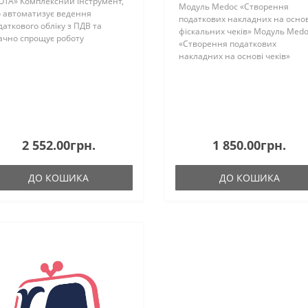
ОТА» Комплексний інструмент,
Модуль Medoc «Створення
 автоматизує ведення
податкових накладних на основ
даткового обліку з ПДВ та
фіскальних чеків» Модуль Med
ачно спрощує роботу
«Створення податкових
хгалтерів. Основні можливості
накладних на основі чеків»
томатичне формування
призначений для платників ПД
кларації з ПДВ: модуль а..
які проводять розрахункові
операції через РРО або ПРРО.
Рішення..
2 552.00грн.
1 850.00грн.
ДО КОШИКА
ДО КОШИКА