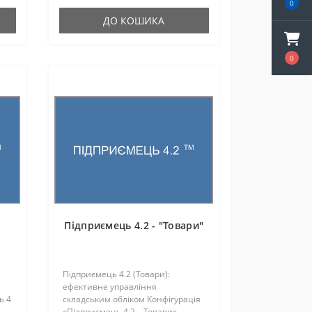
0
ДО КОШИКА
0
Підприємець 4.2 - "Товари"
Підприємець 4.2 (Товари):
ефективне управління
ь 4
складським обліком Конфігурація
«Підприємець 4.2 – Товари»