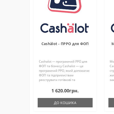
Cashӓlot - ПРРО для ФОП
М
Cashalot — програмний РРО для
Мо
ФОП та бізнесу Cashalot — це
Ca
програмний РРО, який допомагає
ст
ФОП та підприємствам
жи
реєструвати готівкові та
за
безготівкові розрахунки,
рі
працювати з фіскальними чеками
пр
1 620.00грн.
та виконувати вимоги за..
На
ДО КОШИКА