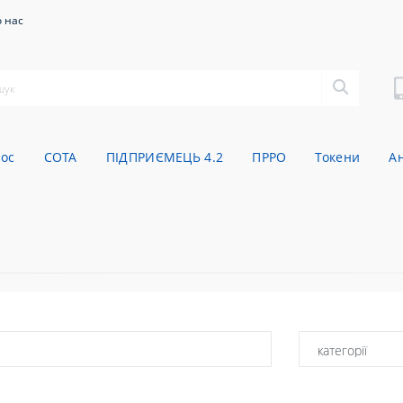
 нас
oc
СОТА
ПІДПРИЄМЕЦЬ 4.2
ПРРО
Токени
А