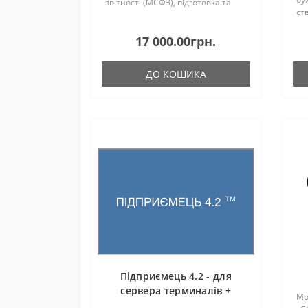
звітності (МСФЗ), підготовка та
ст
подання документів у форматі
ук
iXBRL стали обов'язковою
се
17 000.00грн.
вимогою для багатьох українськи..
до
ДО КОШИКА
Підприємець 4.2 - для
сервера терминалів +
Мо
апаратний ключ