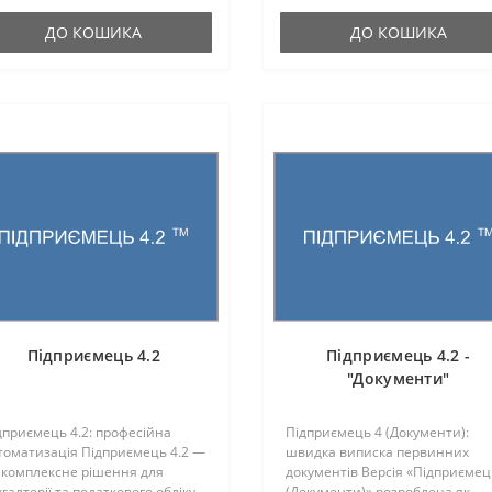
ДО КОШИКА
ДО КОШИКА
Підприємець 4.2
Підприємець 4.2 -
"Документи"
дприємець 4.2: професійна
Підприємець 4 (Документи):
томатизація Підприємець 4.2 —
швидка виписка первинних
 комплексне рішення для
документів Версія «Підприємец
галтерії та податкового обліку,
(Документи)» розроблена як