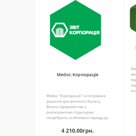
Me
Medoc.Корпорація
ав
пі
пі
ос
Medoc "Корпорація": інтегроване
жо
рішення для великого бізнесу
Мо
Великі підприємства з
по
розгалуженою структурою
с..
потребують особливого підходу до
управління документами. Модуль
Medoc "Корпорація" розроблений
4 210.00грн.
спеціально для того, щоб