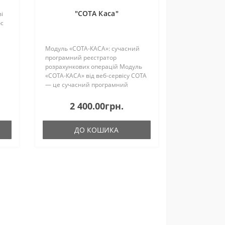
"СОТА Каса"
і
oc
Модуль «СОТА-КАСА»: сучасний
В,
програмний реєстратор
розрахункових операцій Модуль
«СОТА-КАСА» від веб-сервісу СОТА
— це сучасний програмний
реєстратор розрахункових
операцій (ПРРО). Цей інструмент
2 400.00грн.
дозволяє легко та оперативно
фіск..
ДО КОШИКА