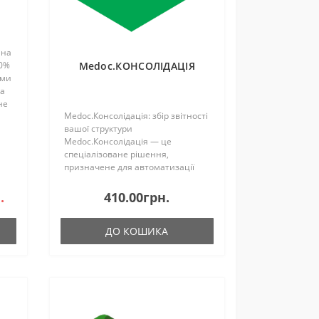
йна
Medoc.КОНСОЛІДАЦІЯ
50%
 ми
на
не
Medoc.Консолідація: збір звітності
вашої структури
Medoc.Консолідація — це
ує
спеціалізоване рішення,
призначене для автоматизації
процесів збору та обробки
звітності у компаніях, що мають
.
410.00грн.
розгалужену структуру.
Компонента встановлюється на
ДО КОШИКА
підзв..