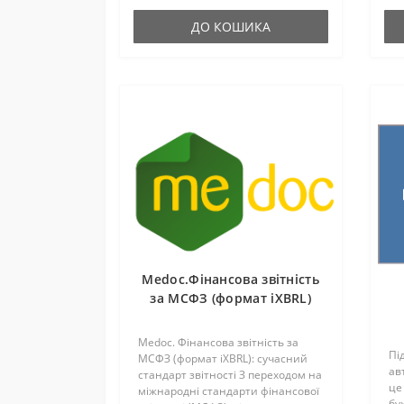
об'єднати всі фі..
ДО КОШИКА
Medoc.Фінансова звітність
за МСФЗ (формат iXBRL)
Medoc. Фінансова звітність за
Пі
МСФЗ (формат iXBRL): сучасний
ав
стандарт звітності З переходом на
це
міжнародні стандарти фінансової
бух