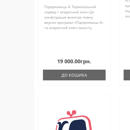
«С
що
Підприємець 4: Термінальний
по
сервер + апаратний ключ Ця
зн
конфігурація включає повну
бу
версію програми «Підприємець 4»
Ав
та апаратний ключ захисту.
де
Програмне забезпечення
встановлюється на центральний
комп'ютер (сервер), що дозволяє
баг..
19 000.00грн.
ДО КОШИКА