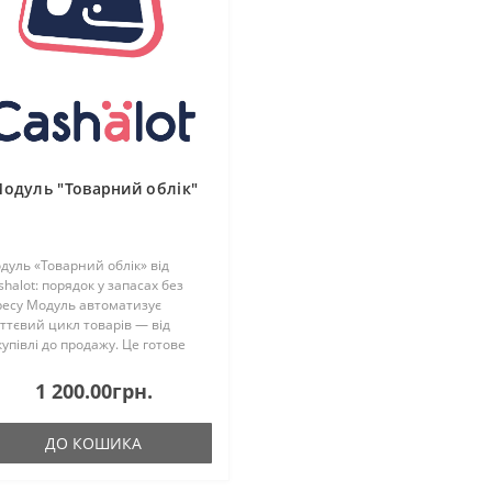
одуль "Товарний облік"
дуль «Товарний облік» від
shalot: порядок у запасах без
ресу Модуль автоматизує
ттєвий цикл товарів — від
купівлі до продажу. Це готове
шення для підприємців, які
агнуть вести облік згідно з
1 200.00грн.
казом №496 та тримати бізн..
ДО КОШИКА