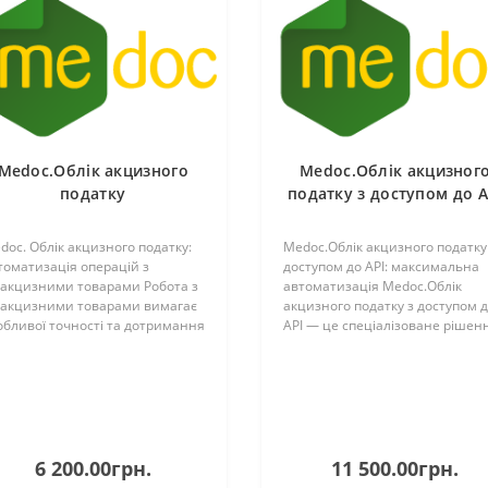
Medoc.Облік акцизного
Medoc.Облік акцизног
податку
податку з доступом до A
doc. Облік акцизного податку:
Medoc.Облік акцизного податку
томатизація операцій з
доступом до API: максимальна
дакцизними товарами Робота з
автоматизація Medoc.Облік
дакцизними товарами вимагає
акцизного податку з доступом 
обливої точності та дотримання
API — це спеціалізоване рішен
рстких вимог законодавства.
для підприємств, що працюють
дуль Medoc.Облік акцизного
пальним та спиртом. Модуль
датку створений для того, щоб
значно розширює можливості
базовог..
6 200.00грн.
11 500.00грн.