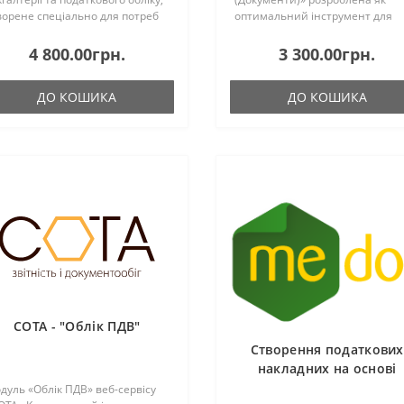
ворене спеціально для потреб
оптимальний інструмент для
раїнського малого та
підприємців, чиїм пріоритетом 
реднього бізнесу. Програма
оперативна підготовка первин
4 800.00грн.
3 300.00грн.
зволяє ефективно керува..
документації та базовий ко..
ДО КОШИКА
ДО КОШИКА
СОТА - "Облік ПДВ"
Створення податкових
накладних на основі
фіскальних чеків
дуль «Облік ПДВ» веб-сервісу