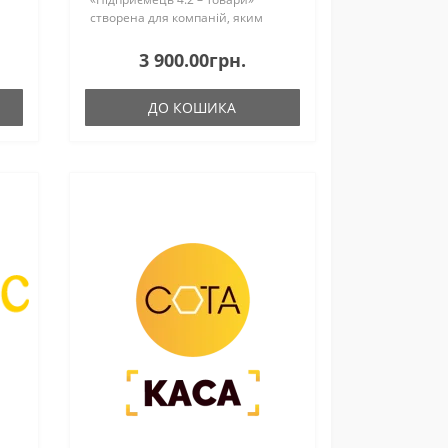
створена для компаній, яким
є
необхідно делегувати складські
ної
операції окремим виконавцям без
3 900.00грн.
надання доступу до повної
бухгал..
ДО КОШИКА