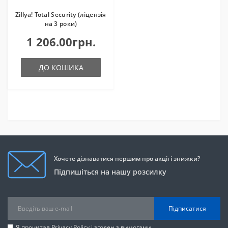
Zillya! Total Security (ліцензія
на 3 роки)
1 206.00грн.
ДО КОШИКА
Хочете дізнаватися першим про акції і знижки?
Підпишіться на нашу розсилку
Підписатися
Я прочитав
Privacy Policy
і згоден з вимогами