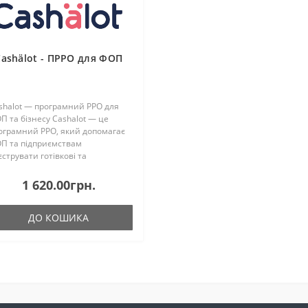
Cashӓlot - ПРРО для ФОП
shalot — програмний РРО для
П та бізнесу Cashalot — це
ограмний РРО, який допомагає
П та підприємствам
єструвати готівкові та
зготівкові розрахунки,
ацювати з фіскальними чеками
1 620.00грн.
 виконувати вимоги за..
ДО КОШИКА