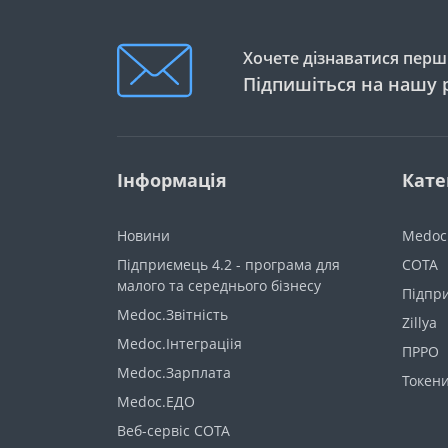
Хочете дізнаватися перши
Підпишіться на нашу 
Інформація
Кате
Новини
Medoc
Підприємець 4.2 - програма для
СОТА
малого та середнього бізнесу
Підпри
Medoc.Звітність
Zillya
Medoc.Інтеграціія
ПРРО
Medoc.Зарплата
Токен
Medoc.ЕДО
Веб-сервіс СОТА