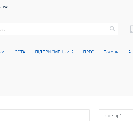
 нас
oc
СОТА
ПІДПРИЄМЕЦЬ 4.2
ПРРО
Токени
А