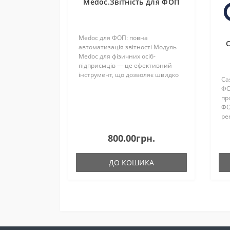
Medoc.Звітність для ФОП
Medoc для ФОП: повна
автоматизація звітності Модуль
Medoc для фізичних осіб-
підприємців — це ефективний
інструмент, що дозволяє швидко
Ca
та надійно подавати звітність до
ФО
всіх контролюючих органів
пр
України. Рішення ідеально
ФО
підходить як для підпри..
ре
бе
пр
800.00грн.
та
ДО КОШИКА