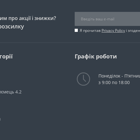
м про акції і знижки?
розсилку
Я прочитав
Privacy Policy
і згоде
горії
Графік роботи
Понеділок - П'ятни
з 9:00 по 18:00
ємець 4.2
и