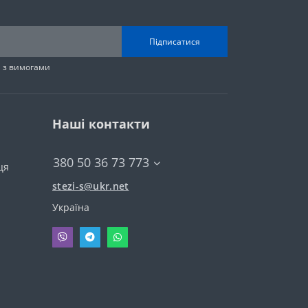
Підписатися
н з вимогами
Наші контакти
380 50 36 73 773
ця
stezi-s@ukr.net
Україна