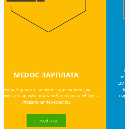
ПІДПРИЄМЕЦЬ 4.2
Все для бізнесу в одній програмі! Проста у
використанні програма для обліку та звітності.
Складський облік, взаєморозрахунки з клієнтами,
бухгалтерський облік, розрахунок зарплати,
та
виробниство. Інтуїтивно зрозумілий інтерфейс.
Доступна ціна.
Дізнатися більше!