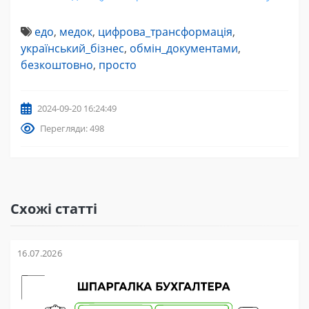
едо
,
медок
,
цифрова_трансформація
,
український_бізнес
,
обмін_документами
,
безкоштовно
,
просто
2024-09-20 16:24:49
Перегляди: 498
Схожі статті
16.07.2026