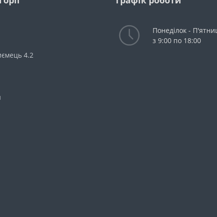
горії
Графік роботи
з комп'ютера, планшета чи смартфона.
Понеділок - П'ятни
з 9:00 по 18:00
йність і юридичну значущість документів.
ємець 4.2
й документообіг і кур'єрську доставку.
 згідно з останніми змінами законодавства.
и
вітності швидким і прозорим процесом. Оберіть потрібний моду
йн