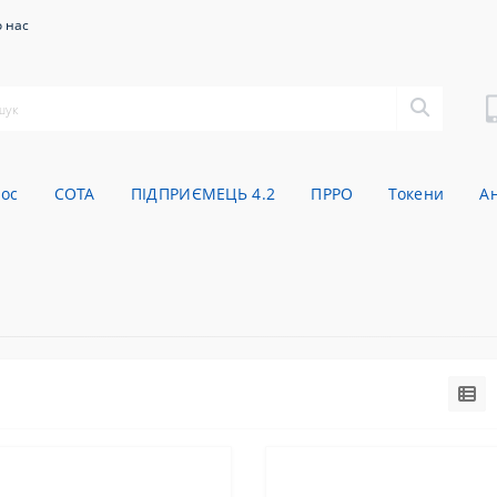
 нас
oc
СОТА
ПІДПРИЄМЕЦЬ 4.2
ПРРО
Токени
А