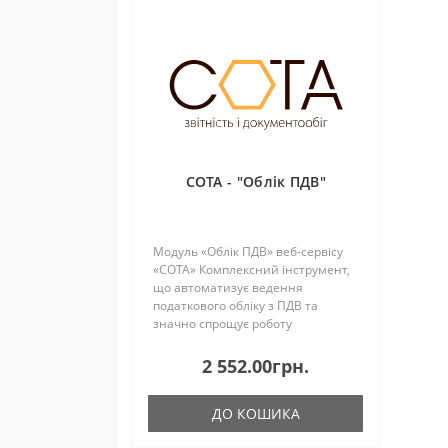
СОТА - "Облік ПДВ"
Модуль «Облік ПДВ» веб-сервісу
«СОТА» Комплексний інструмент,
що автоматизує ведення
податкового обліку з ПДВ та
значно спрощує роботу
бухгалтерів. Основні можливості
Автоматичне формування
2 552.00грн.
декларації з ПДВ: модуль а..
ДО КОШИКА