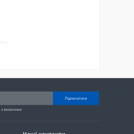
ого
Підписатися
н з вимогами
і.