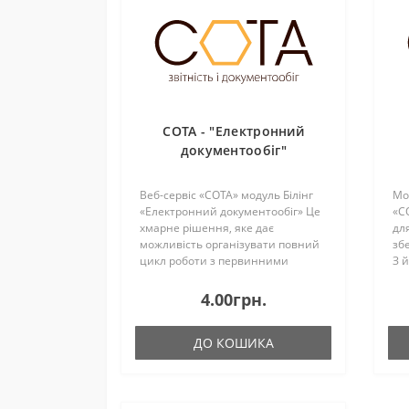
СОТА - "Електронний
документообіг"
Веб-сервіс «СОТА» модуль Білінг
Мо
«Електронний документообіг» Це
«С
хмарне рішення, яке дає
дл
можливість організувати повний
зб
цикл роботи з первинними
З 
документами: від створення та
ви
надсилання через підписання та
зв
4.00грн.
затвердження до зберігання та ..
мо
ДО КОШИКА