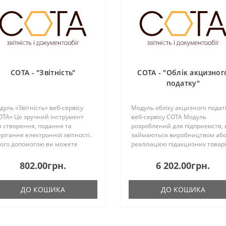
СОТА - "Звітність"
СОТА - "Облік акцизног
податку"
дуль «Звітність» веб-сервісу
Модуль обліку акцизного подат
ОТА» Це зручний інструмент
веб-сервісу СОТА Модуль
я створення, подання та
розроблений для підприємств, 
ерігання електронної звітності.
займаються виробництвом аб
його допомогою ви можете
реалізацією підакцизних товарі
конати всі дії з подання
таких як спирт, пальне, алкогол
ітності в одному місці. Основні
та тютюн. Дозволяє легко
802.00грн.
6 202.00грн.
жливості ..
керувати всіма етапам..
ДО КОШИКА
ДО КОШИКА