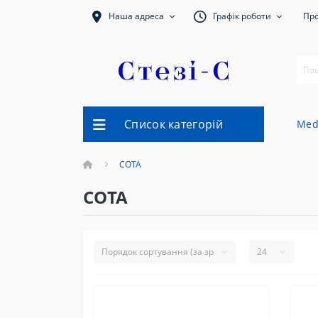
Наша адреса
Графік роботи
Про
Список категорій
Med
СОТА
СОТА