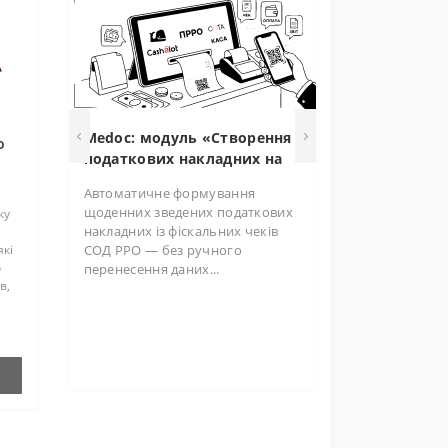
Medoc: модуль «Створення
о
податкових накладних на
основі фіскальних чеків» —
Автоматичне формування
автоматизація зведених ПН
щоденних зведених податкових
ку
для роздрібної торгівлі
накладних із фіскальних чеків
СОД РРО — без ручного
які
о
перенесення даних...
в,
ь