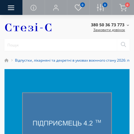
0
0
0
380 50 36 73 773
Замовити дзвінок
Відпустки, лікарняні та декретні в умовах воєнного стану 2026: пов