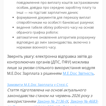
повідомлення про виплату коштів застрахованим
особам, довідка про середню заробітну плату та
інші — на підставі зарплатних даних;
формування документів для переказу виплат
співробітникам на особисті банківські рахунки;
ведення табеля обліку робочого часу на основі
обраного графіка роботи;
автоматичне оновлення алгоритмів розрахунку
відповідно до змін законодавства, включно з
нормами воєнного часу.
Зверніть увагу: електронна відправка звітів до
контролюючих органів (ДПС, ПФУ) можлива
лише за умови спільного використання модуля
M.E.Doc Зарплата з рішенням
M.E.Doc Звітність
.
Замовити M.E.Doc Зарплата у Стезі-С
Стаття підготовлена на основі актуального
законодавства станом на червень 2026 року з
використанням
Закону № 2136-IX
,
Закону № 4683-