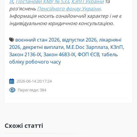
IX
,
Постанови КМУ № 533
,
КЗпП України
та
роз'яснень
Пенсійного фонду України
.
Інформація носить ознайомчий характер і не є
індивідуальною юридичною консультацією.
воєнний стан 2026
,
відпустки 2026
,
лікарняні
2026
,
декретні виплати
,
M.E.Doc Зарплата
,
КЗпП
,
Закон 2136-IX
,
Закон 4683-IX
,
ФОП ЄСВ
,
табель
обліку робочого часу
2026-06-14 20:17:24
Перегляди: 384
Схожі статті