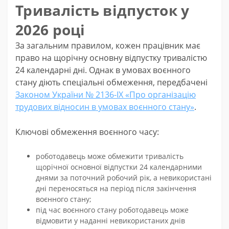
Тривалість відпусток у
2026 році
За загальним правилом, кожен працівник має
право на щорічну основну відпустку тривалістю
24 календарні дні. Однак в умовах воєнного
стану діють спеціальні обмеження, передбачені
Законом України № 2136-IX «Про організацію
трудових відносин в умовах воєнного стану»
.
Ключові обмеження воєнного часу:
роботодавець може обмежити тривалість
щорічної основної відпустки 24 календарними
днями за поточний робочий рік, а невикористані
дні переносяться на період після закінчення
воєнного стану;
під час воєнного стану роботодавець може
відмовити у наданні невикористаних днів