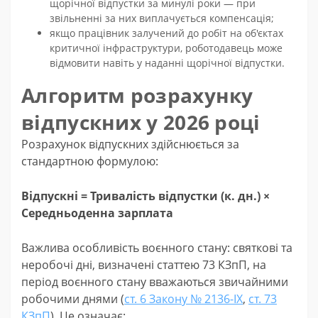
щорічної відпустки за минулі роки — при
звільненні за них виплачується компенсація;
якщо працівник залучений до робіт на об'єктах
критичної інфраструктури, роботодавець може
відмовити навіть у наданні щорічної відпустки.
Алгоритм розрахунку
відпускних у 2026 році
Розрахунок відпускних здійснюється за
стандартною формулою:
Відпускні = Тривалість відпустки (к. дн.) ×
Середньоденна зарплата
Важлива особливість воєнного стану: святкові та
неробочі дні, визначені статтею 73 КЗпП, на
період воєнного стану вважаються звичайними
робочими днями (
ст. 6 Закону № 2136-IX
,
ст. 73
КЗпП
). Це означає: