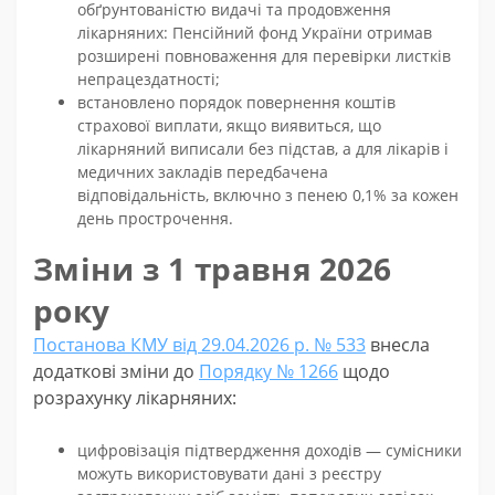
обґрунтованістю видачі та продовження
лікарняних: Пенсійний фонд України отримав
розширені повноваження для перевірки листків
непрацездатності;
встановлено порядок повернення коштів
страхової виплати, якщо виявиться, що
лікарняний виписали без підстав, а для лікарів і
медичних закладів передбачена
відповідальність, включно з пенею 0,1% за кожен
день прострочення.
Зміни з 1 травня 2026
року
Постанова КМУ від 29.04.2026 р. № 533
внесла
додаткові зміни до
Порядку № 1266
щодо
розрахунку лікарняних:
цифровізація підтвердження доходів — сумісники
можуть використовувати дані з реєстру