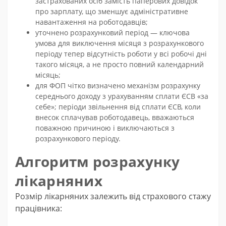
застрахованих осіб замість паперових довідок
про зарплату, що зменшує адміністративне
навантаження на роботодавців;
уточнено розрахунковий період — ключова
умова для виключення місяця з розрахункового
періоду тепер відсутність роботи у всі робочі дні
такого місяця, а не просто повний календарний
місяць;
для ФОП чітко визначено механізм розрахунку
середнього доходу з урахуванням сплати ЄСВ «за
себе»; періоди звільнення від сплати ЄСВ, коли
внесок сплачував роботодавець, вважаються
поважною причиною і виключаються з
розрахункового періоду.
Алгоритм розрахунку
лікарняних
Розмір лікарняних залежить від страхового стажу
працівника: