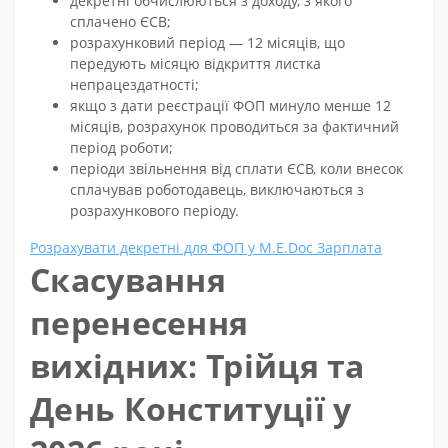
декретні обчислюються з доходу, з якого
сплачено ЄСВ;
розрахунковий період — 12 місяців, що
передують місяцю відкриття листка
непрацездатності;
якщо з дати реєстрації ФОП минуло менше 12
місяців, розрахунок проводиться за фактичний
період роботи;
періоди звільнення від сплати ЄСВ, коли внесок
сплачував роботодавець, виключаються з
розрахункового періоду.
Розрахувати декретні для ФОП у M.E.Doc Зарплата
Скасування
перенесення
вихідних: Трійця та
День Конституції у