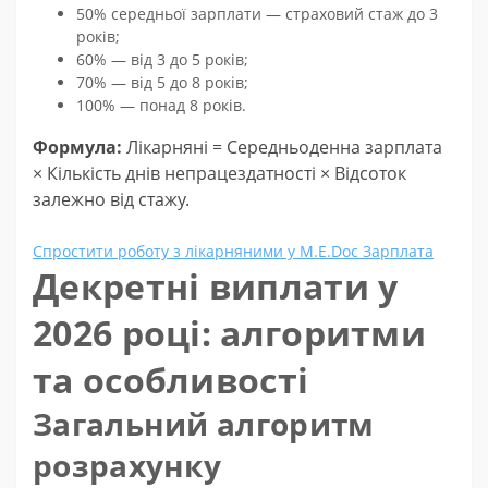
50% середньої зарплати — страховий стаж до 3
років;
60% — від 3 до 5 років;
70% — від 5 до 8 років;
100% — понад 8 років.
Формула:
Лікарняні = Середньоденна зарплата
× Кількість днів непрацездатності × Відсоток
залежно від стажу.
Спростити роботу з лікарняними у M.E.Doc Зарплата
Декретні виплати у
2026 році: алгоритми
та особливості
Загальний алгоритм
розрахунку