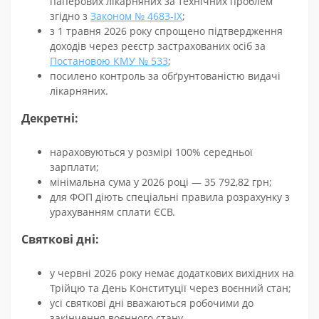
паперових лікарняних за технічних проблем
згідно з
Законом № 4683-IX
;
з 1 травня 2026 року спрощено підтвердження
доходів через реєстр застрахованих осіб за
Постановою КМУ № 533
;
посилено контроль за обґрунтованістю видачі
лікарняних.
Декретні:
нараховуються у розмірі 100% середньої
зарплати;
мінімальна сума у 2026 році — 35 792,82 грн;
для ФОП діють спеціальні правила розрахунку з
урахуванням сплати ЄСВ.
Святкові дні:
у червні 2026 року немає додаткових вихідних на
Трійцю та День Конституції через воєнний стан;
усі святкові дні вважаються робочими до
закінчення воєнного стану.