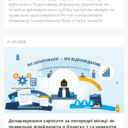
відпускних у Податковому розрахунку. Дізнайтеся, чи
потрібно дублювати суми та ЄСВ у наступних місяцях, як
правильно застосовувати КТН «10», контролювати
мінімальну та максимальну бази, а також уникати ..
21.07.2026
Донарахування зарплати за попередні місяці: як
правильно відобразити в Додатку 1 та уникнути