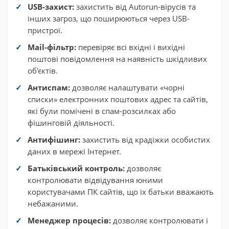
USB-захист:
захистить від Autorun-вірусів та
інших загроз, що поширюються через USB-
пристрої.
Mail-фільтр:
перевіряє всі вхідні і вихідні
поштові повідомлення на наявність шкідливих
об'єктів.
Антиспам:
дозволяє налаштувати «чорні
списки» електронних поштових адрес та сайтів,
які були помічені в спам-розсилках або
фішинговій діяльності.
Антифішинг:
захистить від крадіжки особистих
даних в мережі Інтернет.
Батьківський контроль:
дозволяє
контролювати відвідування юними
користувачами ПК сайтів, що їх батьки вважають
небажаними.
Менеджер процесів:
дозволяє контролювати і