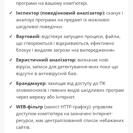
програми на вашому комп'ютері.
Інспектор (поведінковий аналізатор):
сканує і
аналізує програми на предмет їх можливої
шкідливої поведінки.
Вартовий:
відстежує запущені процеси, файли,
що створюються і відкриваються, ефективно
блокує і видаляє загрози «на випередження».
Евристичний аналізатор:
визначає нові
віруси, записи для детектування яких поки що
відсутні в антивірусній базі.
Брандмауер:
захищає від доступу до ПК
зловмисників і певних видів шкідливих програм
через мережу або Інтернет.
WEB-фільтр
(захист HTTP-трафіку): управляє
доступом комп'ютера на зазначені Інтернет-
ресурси, має централізований список небажаних
сайтів.