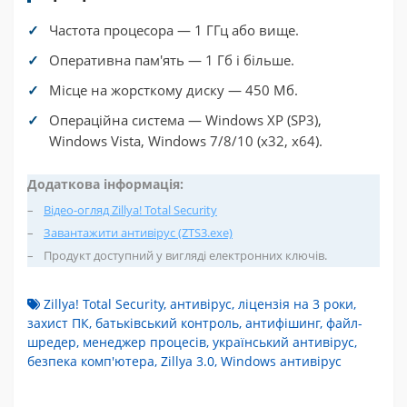
Частота процесора — 1 ГГц або вище.
Оперативна пам'ять — 1 Гб і більше.
Місце на жорсткому диску — 450 Мб.
Операційна система — Windows XP (SP3),
Windows Vista, Windows 7/8/10 (x32, x64).
Додаткова інформація:
Відео-огляд Zillya! Total Security
Завантажити антивірус (ZTS3.exe)
Продукт доступний у вигляді електронних ключів.
Zillya! Total Security
,
антивірус
,
ліцензія на 3 роки
,
захист ПК
,
батьківський контроль
,
антифішинг
,
файл-
шредер
,
менеджер процесів
,
український антивірус
,
безпека комп'ютера
,
Zillya 3.0
,
Windows антивірус