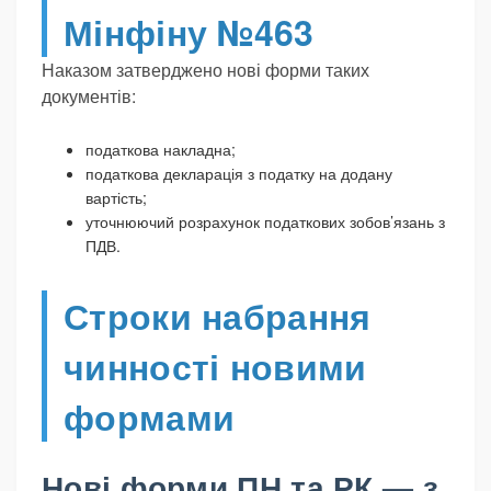
Мінфіну №463
Наказом затверджено нові форми таких
документів:
податкова накладна;
податкова декларація з податку на додану
вартість;
уточнюючий розрахунок податкових зобов’язань з
ПДВ.
Строки набрання
чинності новими
формами
Нові форми ПН та РК — з