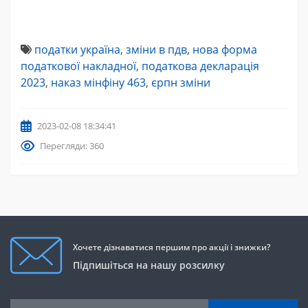
податки україна
,
зміни в пдв
,
нова форма
податкової накладної
,
податкова декларація
2023
,
наказ мінфіну 463
,
єрпн зміни
2023-02-08 18:34:41
Перегляди: 360
Хочете дізнаватися першим про акції і знижки?
Підпишіться на нашу розсилку